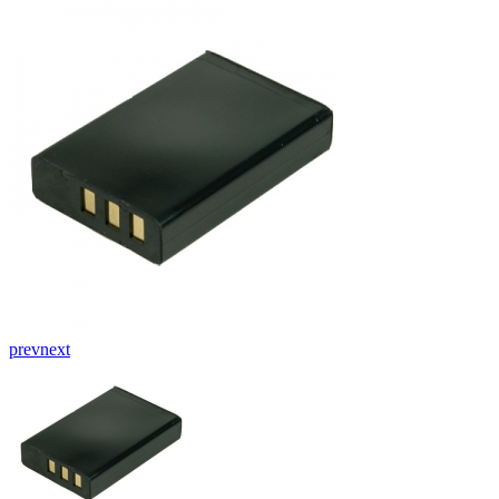
prev
next