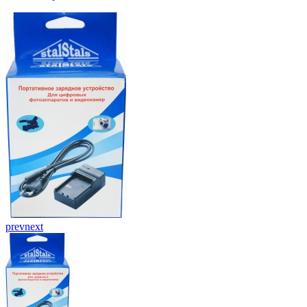
prev
next