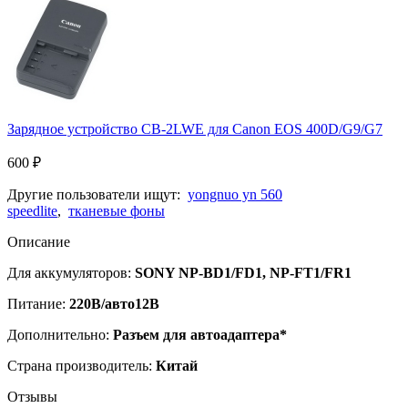
Зарядное устройство CB-2LWE для Canon EOS 400D/G9/G7
600
₽
Другие пользователи ищут:
yongnuo yn 560
speedlite
,
тканевые фоны
Описание
Для аккумуляторов:
SONY NP-BD1/FD1, NP-FT1/FR1
Питание:
220В/авто12В
Дополнительно:
Разъем для автоадаптера*
Страна производитель:
Китай
Отзывы