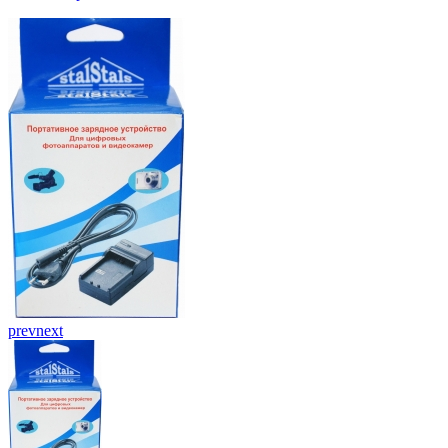
prev
next