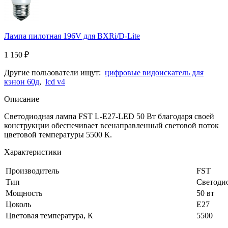
Лампа пилотная 196V для BXRi/D-Lite
1 150
₽
Другие пользователи ищут:
цифровые видоискатель для
кэнон 60д
,
lcd v4
Описание
Светодиодная лампа FST L-E27-LED 50 Вт благодаря своей
конструкции обеспечивает всенаправленный световой поток
цветовой температуры 5500 К.
Характеристики
Производитель
FST
Тип
Светоди
Мощность
50 вт
Цоколь
Е27
Цветовая температура, К
5500