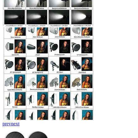
prev
next