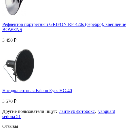
Рефлектор портретный GRIFON RF-420s (серебро), крепление
BOWENS
3 450
₽
Насадка сотовая Falcon Eyes HC-40
3 570
₽
Другие пользователи ищут:
лайткуб фотобокс
,
vanguard
sedona 51
Отзывы