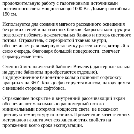
продолжительную работу с галогеновыми источниками
постоянного света мощностью до 1000 Вт. Диаметр октобокса
150 см.
Используется для создания мягкого рассеянного освещения
без резких теней и паразитных бликов. Закрытая конструкция
позволяет избежать нежелательных бликов и потерь светового
потока. Отражатель, с серебристой тканью внутри,
обеспечивает равномерную засветку рассеивателя, который в
свою очередь, благодаря большой поверхности, смягчает
формируемые тени.
Сменный металлический байонет Bowens (адаптерные кольца
на другие байонеты приобретаются отдельно).
Подпружиненное байонетное кольцо позволит софтбоксу
вращаться на 360˚. Кольцо фиксируется винтом, находящимся
с внешней стороны софтбокса.
Отражающее покрытие и внутренний рассеивающий экран
обеспечивают максимально равномерный поток с
минимальными потерями мощности света, не искажают
цветовую температуру источника. Применение качественных
материалов гарантирует сохранение этих свойств на
протяжении всего срока эксплуатации.