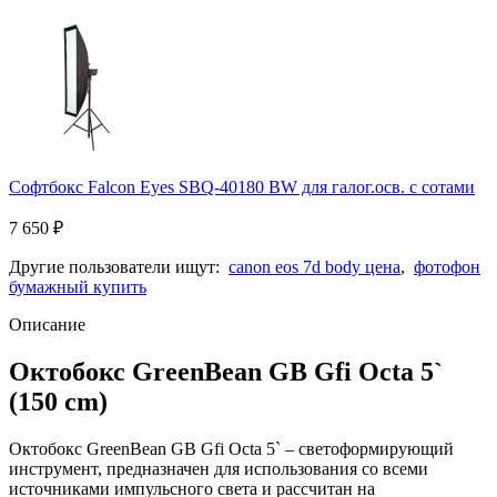
Софтбокс Falcon Eyes SBQ-40180 BW для галог.осв. с сотами
7 650
₽
Другие пользователи ищут:
canon eos 7d body цена
,
фотофон
бумажный купить
Описание
Октобокс GreenBean GB Gfi Octa 5`
(150 cm)
Октобокс GreenBean GB Gfi Octa 5` – светоформирующий
инструмент, предназначен для использования со всеми
источниками импульсного света и рассчитан на