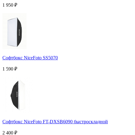
1 950
₽
Софтбокс NiceFoto SS5070
1 590
₽
Софтбокс NiceFoto FT-DXSB6090 быстроскладной
2 400
₽