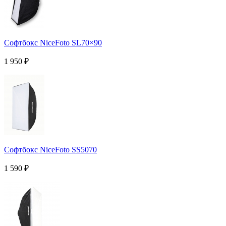
Софтбокс NiceFoto SL70×90
1 950
₽
Софтбокс NiceFoto SS5070
1 590
₽