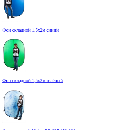
Фон складной 1,5х2м синий
Фон складной 1,5х2м зелёный