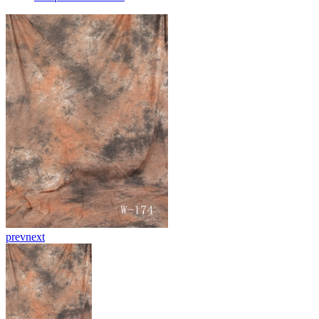
prev
next