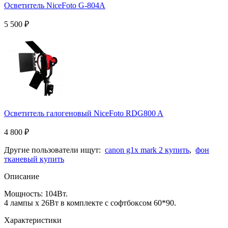
Осветитель NiceFoto G-804A
5 500
₽
Осветитель галогеновый NiceFoto RDG800 A
4 800
₽
Другие пользователи ищут:
canon g1x mark 2 купить
,
фон
тканевый купить
Описание
Мощность: 104Вт.
4 лампы х 26Вт в комплекте с софтбоксом 60*90.
Характеристики