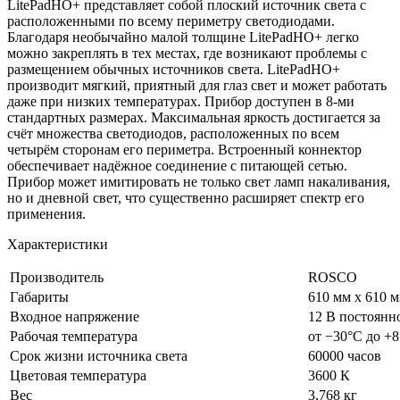
LitePadHO+ представляет собой плоский источник света с
расположенными по всему периметру светодиодами.
Благодаря необычайно малой толщине LitePadHO+ легко
можно закреплять в тех местах, где возникают проблемы с
размещением обычных источников света. LitePadHO+
производит мягкий, приятный для глаз свет и может работать
даже при низких температурах. Прибор доступен в 8-ми
стандартных размерах. Максимальная яркость достигается за
счёт множества светодиодов, расположенных по всем
четырём сторонам его периметра. Встроенный коннектор
обеспечивает надёжное соединение с питающей сетью.
Прибор может имитировать не только свет ламп накаливания,
но и дневной свет, что существенно расширяет спектр его
применения.
Характеристики
Производитель
ROSCO
Габариты
610 мм x 610 
Входное напряжение
12 В постоянн
Рабочая температура
от −30°С до +
Срок жизни источника света
60000 часов
Цветовая температура
3600 К
Вес
3,768 кг