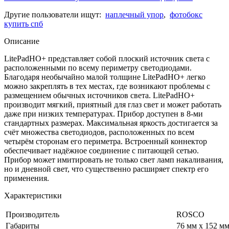
Другие пользователи ищут:
наплечный упор
,
фотобокс
купить спб
Описание
LitePadHO+ представляет собой плоский источник света с
расположенными по всему периметру светодиодами.
Благодаря необычайно малой толщине LitePadHO+ легко
можно закреплять в тех местах, где возникают проблемы с
размещением обычных источников света. LitePadHO+
производит мягкий, приятный для глаз свет и может работать
даже при низких температурах. Прибор доступен в 8-ми
стандартных размерах. Максимальная яркость достигается за
счёт множества светодиодов, расположенных по всем
четырём сторонам его периметра. Встроенный коннектор
обеспечивает надёжное соединение с питающей сетью.
Прибор может имитировать не только свет ламп накаливания,
но и дневной свет, что существенно расширяет спектр его
применения.
Характеристики
Производитель
ROSCO
Габариты
76 мм x 152 м