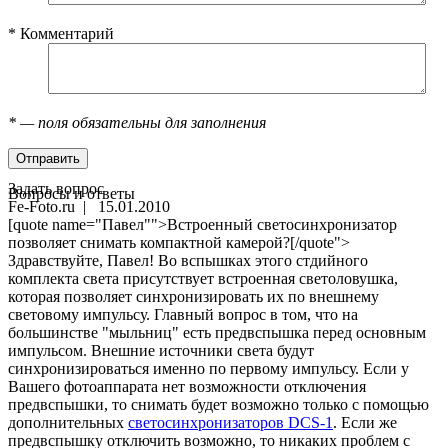
*
Комментарий
*
— поля обязательны для заполнения
Задать вопрос
Вопросы и ответы
Fe-Foto.ru
| 15.01.2010
[quote name="Павел"">Встроенный светосинхронизатор
позволяет снимать компактной камерой?[/quote">
Здравствуйте, Павел! Во вспышках этого стдийного
комплекта света присутствует встроенная светоловушка,
которая позволяет синхронизировать их по внешнему
световому импульсу. Главный вопрос в том, что на
большинстве "мыльниц" есть предвспышка перед основным
импульсом. Внешние источники света будут
синхронизироваться именно по первому импульсу. Если у
Вашего фотоаппарата нет возможности отключения
предвспышки, то снимать будет возможно только с помощью
дополнительных
светосинхронизаторов DCS-1
. Если же
предвспышку отключить возможно, то никаких проблем с