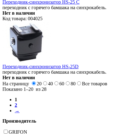
Переходник-синхронизатор HS-25 C
переходник с горячего бамшака на синхрокабель.
Нет в наличии
Код товара: 004025
Переходник-синхронизатор HS-25D
переходник с горячего бамшака на синхрокабель.
Нет в наличии
На страницу
20
40
60
80
Все
товаров
Показано
1–20
из
28
1
2
→
Производитель
GRIFON