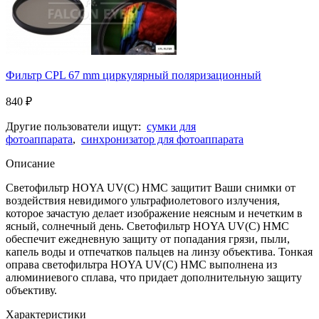
Фильтр CPL 67 mm циркулярный поляризационный
840
₽
Другие пользователи ищут:
сумки для
фотоаппарата
,
синхронизатор для фотоаппарата
Описание
Светофильтр HOYA UV(С) HMC защитит Ваши снимки от
воздействия невидимого ультрафиолетового излучения,
которое зачастую делает изображение неясным и нечетким в
ясный, солнечный день. Светофильтр HOYA UV(С) HMC
обеспечит ежедневную защиту от попадания грязи, пыли,
капель воды и отпечатков пальцев на линзу объектива. Тонкая
оправа светофильтра HOYA UV(С) HMC выполнена из
алюминиевого сплава, что придает дополнительную защиту
объективу.
Характеристики