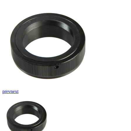
prev
next