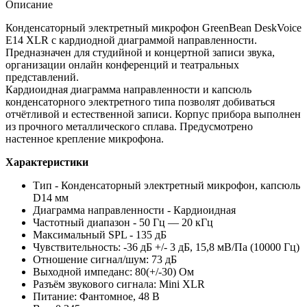
Описание
Конденсаторный электретный микрофон GreenBean DeskVoice
E14 XLR с кардиодной диаграммой направленности.
Предназначен для студийной и концертной записи звука,
организации онлайн конференций и театральных
представлений.
Кардиоидная диаграмма направленности и капсюль
конденсаторного электретного типа позволят добиваться
отчётливой и естественной записи. Корпус прибора выполнен
из прочного металлического сплава. Предусмотрено
настенное крепление микрофона.
Характеристики
Тип - Конденсаторный электретный микрофон, капсюль
D14 мм
Диаграмма направленности - Кардиоидная
Частотный диапазон - 50 Гц — 20 кГц
Максимальный SPL - 135 дБ
Чувствительность: -36 дБ +/- 3 дБ, 15,8 мВ/Па (10000 Гц)
Отношение сигнал/шум: 73 дБ
Выходной импеданс: 80(+/-30) Ом
Разъём звукового сигнала: Mini XLR
Питание: Фантомное, 48 В