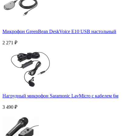
Микрофон GreenBean DeskVoice E10 USB настольный
2 271
₽
Нагрудный микрофон Saramonic LavMicro с кабелем 6м
3 490
₽