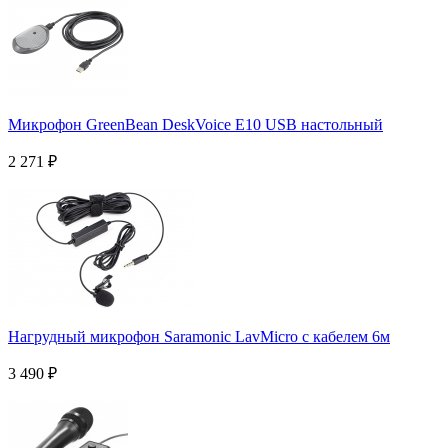
Микрофон GreenBean DeskVoice E10 USB настольный
2 271
₽
Нагрудный микрофон Saramonic LavMicro с кабелем 6м
3 490
₽