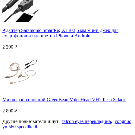
Адаптер Saramonic SmartRig XLR/3,5 мм мини-джек для
смартфонов и планшетов iPhone и Android
2 290
₽
Микрофон головной GreenBean VoiceHead VH2 flesh S-Jack
2 890
₽
Другие пользователи ищут:
falcon eyes перекладина
,
yongnuo
yn 560 speedlite ii