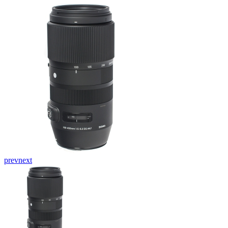
prev
next