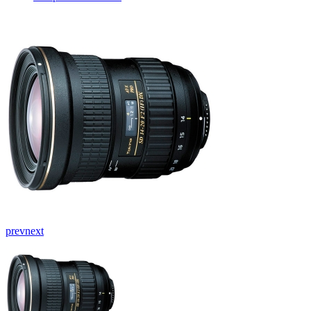
prev
next