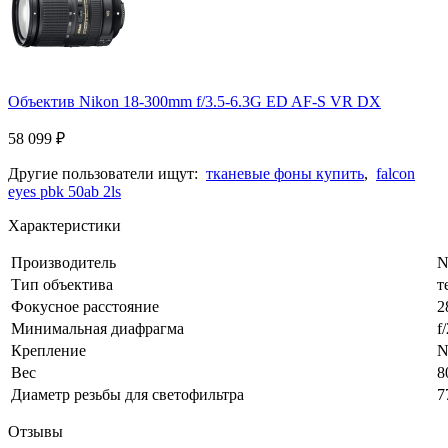
Объектив Nikon 18-300mm f/3.5-6.3G ED AF-S VR DX
58 099
₽
Другие пользователи ищут:
тканевые фоны купить
,
falcon
eyes pbk 50ab 2ls
Характеристики
Производитель
N
Тип объектива
т
Фокусное расстояние
2
Минимальная диафрагма
f
Крепление
N
Вес
8
Диаметр резьбы для светофильтра
7
Отзывы