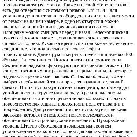
противоскользящая вставка. Также на левой стороне головы
есть два отверстия с системной резьбой 1/4" и 3/8“ для
установки дополнительного оборудования или, в зависимости
от резьбы на вашей камере, в одно из отверстий можно
ввернуть «лишний» винт для исключения его потери.
Площадку можно смещать вперёд и назад. Телескопическая
рукоятка Рукоятка может устанавливаться как слева так и
справа от головы. Рукоятка крепится к головке через зубчатое
соединение, что полностью исключает люфт и
прокручивание. Длина рукоятки регулируется в пределах 300-
450 мм. Три секции ног Ножки штатива вилочного типа.
Секции ног надежно фиксируются клипсовыми замками. На
концах штативных ног размещены парные шипы, на которые
надеваются резиновые "башмаки". Таким образом, можно
выбрать необходимый тип опоры для различных условий
съемки. Шипы используются вне помещений, например для
устойчивости на грунте или на льду, а резиновые опоры
обеспечивают отличное сцепление на скользких и гладких
поверхностях для защиты поверхности пола от царапин и
повреждений. Для усиления штатива используется верхняя
растяжка, которая не позволяет ногам разъезжаться и
обеспечивает быстрое затухание колебаний. Пузырьковый
уровень Штатив оборудован пузырьковым уровнем
установленным на корпусе головы для выставления камеры в
горизонтальной плоскости. Сумка в комплекте Для удобной