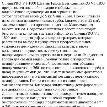
CinemaPRO VT-1800 Штатив Falcon Eyes CinemaPRO VT-1800
предназначен для стабилизации изображения при
видеосъёмке видеокамерами или зеркальными
фотоаппаратами весом до 5 кг. Чаша 75 мм. Ножки штатива
изготовлены из алюминиевых трубок (диаметр 20 и 25 мм),
зажимы секций – из прочного пластика. Максимальная
высота 180 см. Подготовка штатива к работе происходит
быстро и легко. Купить штатив Falcon Eyes CinemaPRO VT-
1800 можно видеографам и видеооператорам, которые
работают на выезде и нуждаются в профессиональном
устройстве для надежной фиксации камеры, а также
возможности осуществлять съемку с плавным
панорамированием по горизонтали и вертикали. Жидкостная
голова для съемки видео Съёмная голова с жидкостным
демпфированием и системой постоянного контрбаланса
поворачивается на 360˚ по горизонтали, наклоняется вперёд и
назад на углы от -80° до +90°, имеет независимые фиксаторы
панорамирования и независимый регулятор вертикального
демпфирования. Голова изготовлена из алюминиево-
магниевого сплава. Благодаря жидкостному демпфированию
все движения происходят плавно и без рывков.
Дополнительно голова оснащена предохранителем площадки,
кнопка которого находится на левой стороне. На
быстросъёмной площадке предусмотрен винт диаметром 1/4"
и 3/8“ (входят в комплект), подпружиненный штифт и