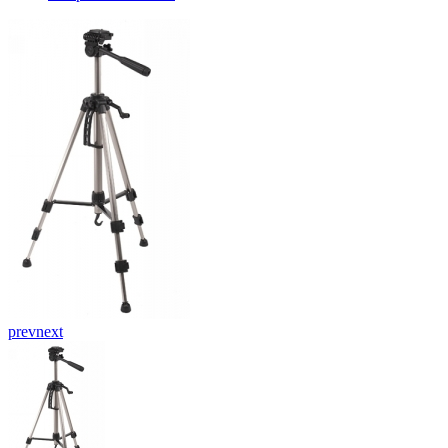
prev
next