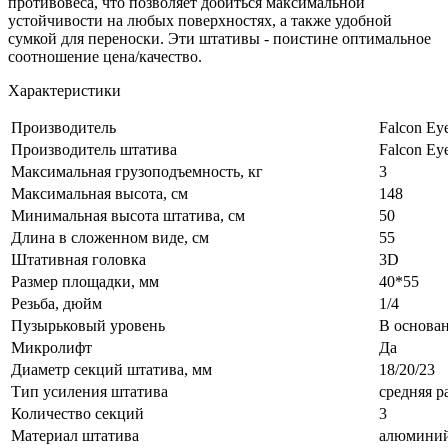
противовеса, что позволяет добиться максимальной
устойчивости на любых поверхностях, а также удобной
сумкой для переноски. Эти штативы - поистине оптимальное
соотношение цена/качество.
Характеристики
Производитель
Falcon Ey
Производитель штатива
Falcon Ey
Максимальная грузоподъемность, кг
3
Максимальная высота, см
148
Минимальная высота штатива, см
50
Длина в сложенном виде, см
55
Штативная головка
3D
Размер площадки, мм
40*55
Резьба, дюйм
1/4
Пузырьковый уровень
В основа
Микролифт
Да
Диаметр секций штатива, мм
18/20/23
Тип усиления штатива
средняя р
Количество секций
3
Материал штатива
алюмини