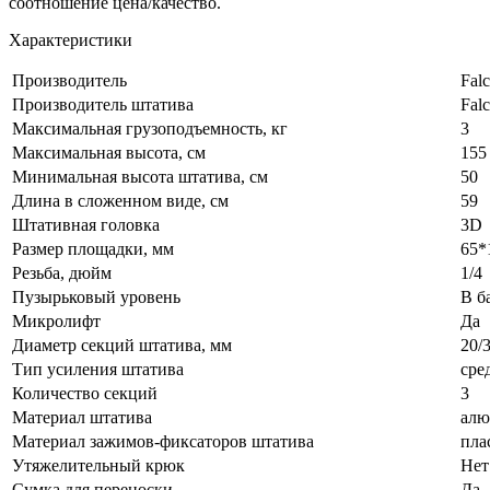
соотношение цена/качество.
Характеристики
Производитель
Fal
Производитель штатива
Fal
Максимальная грузоподъемность, кг
3
Максимальная высота, см
155
Минимальная высота штатива, см
50
Длина в сложенном виде, см
59
Штативная головка
3D
Размер площадки, мм
65*
Резьба, дюйм
1/4
Пузырьковый уровень
В б
Микролифт
Да
Диаметр секций штатива, мм
20/
Тип усиления штатива
сре
Количество секций
3
Материал штатива
ал
Материал зажимов-фиксаторов штатива
пла
Утяжелительный крюк
Нет
Сумка для переноски
Да