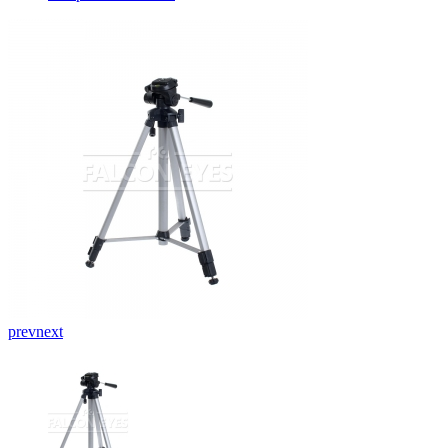
prev
next