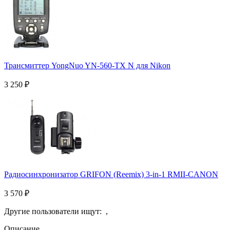
Трансмиттер YongNuo YN-560-TX N для Nikon
3 250
₽
Радиосинхронизатор GRIFON (Reemix) 3-in-1 RMII-CANON
3 570
₽
Другие пользователи ищут:
,
Описание