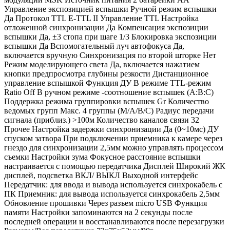
Управление экспозицией вспышки Ручной режим вспышки
Да Протокол TTL E-TTL II Управление TTL Настройка
отложенной синхронизации Да Компенсация экспозиции
вспышки Да, ±3 стопа при шаге 1/3 Блокировка экспозиции
вспышки Да Вспомогательный луч автофокуса Да,
включается вручную Синхронизация по второй шторке Нет
Режим моделирующего света Да, включается нажатием
кнопки предпросмотра глубины резкости Дистанционное
управление вспышкой Функция ДУ В режиме TTL-режим
Ratio Off В ручном режиме -соотношение вспышек (A:B:C)
Поддержка режима группировки вспышек Gr Количество
ведомых групп Макс. 4 группы (M/A/B/C) Радиус передачи
сигнала (приблиз.) ˃100м Количество каналов связи 32
Прочее Настройка задержки синхронизации Да (0~10мс) ДУ
спуском затвора При подключении приемника к камере через
гнездо для синхронизации 2,5мм можно управлять процессом
съемки Настройки зума Фокусное расстояние вспышки
настраивается с помощью передатчика Дисплей Широкий ЖК
дисплей, подсветка ВКЛ/ ВЫКЛ Выходной интерфейс
Передатчик: для ввода и вывода используется синхрокабель с
ПК Приемник: для вывода используется синхрокабель 2,5мм
Обновление прошивки Через разъем micro USB Функция
памяти Настройки запоминаются на 2 секунды после
последней операции и восстанавливаются после перезагрузки