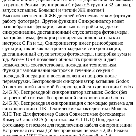
в группах Режим группировки Gr (макс.5 групп и 32 канала),
запуск вспышек. Большой и четкий ЖК дисплей
Высококачественный ЖК дисплей обеспечивает комфортную
работу фотографа. Другие функции Синхронизатор имеет
разнообразные функции, такие как настройка задержки
синхронизации, дистанционный спуск затвора фотокамеры,
настройка зума, функция расширеных пользовательских
настроек C.Fn и т.д. Синхронизатор имеет разнообразные
функции, такие как настройка задержки синхронизации,
дистанционный спуск затвора фотокамеры, настройка зума и
т.д. Разъем USB позволяет обновлять прошивку и дает
возможность соответствовать последним технологиям.
Функция запоминания настроек в течение 2 секунд с
последней операции и восстановления настроек после
перезагрузки. Беспроводной синхронизатор вспышек Godox
(со встроенной системой беспроводной синхронизации Godox
2,4G X). Беспроводной синхронизатор вспышек Godox (без
встроенной системы беспроводной синхронизации Godox
2,4G X). Беспроводная синхронизация с помощью разъема для
синхронизации с ПК. Технические характеристики Модель
X1C Тип Для фотокамер Canon Совместимые фотокамеры
Камеры Canon EOS (с протоколом E-TTL II) Поддержка
фотокамер с гнездом для подключения кабеля синхронизации
Встроенная система ДУ Беспроводная передача 2,4G Режим
модуляции MSK Источник питания 2 батарейки АА