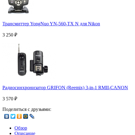
Трансмиттер YongNuo YN-560-TX N для Nikon
3 250
₽
Радиосинхронизатор GRIFON (Reemix) 3-in-1 RMII-CANON
3 570
₽
Поделиться с друзьями:
Обзор
Описание