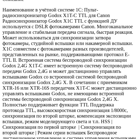
Наименование в учётной системе 1С: Пульт-
радиосинхронизатор Godox X1T-C TTL для Canon
Радиосинхронизатор Godox X1C TTL с функцией ДУ
используется с DSLR фотокамерами Canon. Многоканальное
управление и стабильная передача сигнала, быстрая реакция.
Может использоваться для синхронизации затвора
фотокамеры, студийной вспышки или накамерной вспышки.
X1C совместим с фотокамерами разных производителей,
представленных на рынке, поддерживающими протокол E-
TTL II. Встроенная система беспроводной синхронизации
Godox 2,4G X1T-С имеет встроенную систему беспроводной
передачи Godox 2,4G и может дистанционно управлять
вспышками Godox со встроенной системой беспроводной
синхронизации Godox 2,4G X. В сочетании с приемником
XTR-16 или XTR-16S передатчик X1T-С может дистанционно
управлять вспышками Godox, не имеющими встроенной
системы беспроводной синхронизации Godox 2,4G X.
Полностью поддерживает функции TTL Поддержка
протокода TTL, высокоскоростная синхронизация 1/8000с,
синхронизация по второй шторке, компенсация экспозиции
вспышки, режим моделирующего света и т.п. HSS |
Синхронизация по первой шторке | Синхронизация по
второй шторке | Режим серии вспышек Беспроводное
дистанционное управление и система управления вспышками