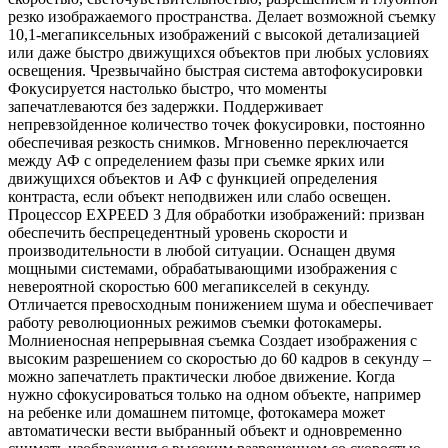
резко изображаемого пространства. Делает возможной съемку
10,1-мегапиксельных изображений с высокой детализацией
или даже быстро движущихся объектов при любых условиях
освещения. Чрезвычайно быстрая система автофокусировки
Фокусируется настолько быстро, что моменты
запечатлеваются без задержки. Поддерживает
непревзойденное количество точек фокусировки, постоянно
обеспечивая резкость снимков. Мгновенно переключается
между АФ с определением фазы при съемке ярких или
движущихся объектов и АФ с функцией определения
контраста, если объект неподвижен или слабо освещен.
Процессор EXPEED 3 Для обработки изображений: призван
обеспечить беспрецедентный уровень скорости и
производительности в любой ситуации. Оснащен двумя
мощными системами, обрабатывающими изображения с
невероятной скоростью 600 мегапикселей в секунду.
Отличается превосходным понижением шума и обеспечивает
работу революционных режимов съемки фотокамеры.
Молниеносная непрерывная съемка Создает изображения с
высоким разрешением со скоростью до 60 кадров в секунду –
можно запечатлеть практически любое движение. Когда
нужно сфокусироваться только на одном объекте, например
на ребенке или домашнем питомце, фотокамера может
автоматически вести выбранный объект и одновременно