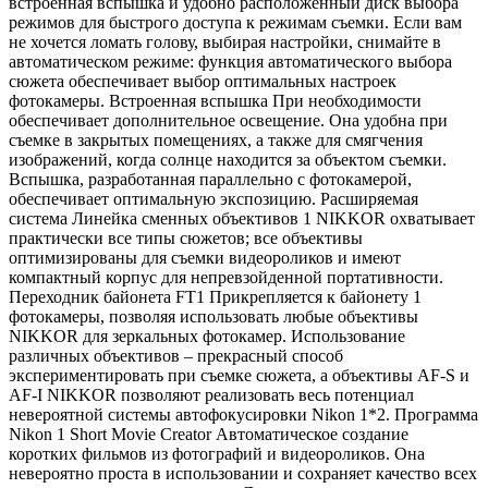
встроенная вспышка и удобно расположенный диск выбора
режимов для быстрого доступа к режимам съемки. Если вам
не хочется ломать голову, выбирая настройки, снимайте в
автоматическом режиме: функция автоматического выбора
сюжета обеспечивает выбор оптимальных настроек
фотокамеры. Встроенная вспышка При необходимости
обеспечивает дополнительное освещение. Она удобна при
съемке в закрытых помещениях, а также для смягчения
изображений, когда солнце находится за объектом съемки.
Вспышка, разработанная параллельно с фотокамерой,
обеспечивает оптимальную экспозицию. Расширяемая
система Линейка сменных объективов 1 NIKKOR охватывает
практически все типы сюжетов; все объективы
оптимизированы для съемки видеороликов и имеют
компактный корпус для непревзойденной портативности.
Переходник байонета FT1 Прикрепляется к байонету 1
фотокамеры, позволяя использовать любые объективы
NIKKOR для зеркальных фотокамер. Использование
различных объективов – прекрасный способ
экспериментировать при съемке сюжета, а объективы AF-S и
AF-I NIKKOR позволяют реализовать весь потенциал
невероятной системы автофокусировки Nikon 1*2. Программа
Nikon 1 Short Movie Creator Автоматическое создание
коротких фильмов из фотографий и видеороликов. Она
невероятно проста в использовании и сохраняет качество всех