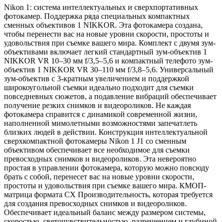
Nikon 1: система интеллектуальных и сверхпортативных
фотокамер. Поддержка ряда специальных компактных
сменных объективов 1 NIKKOR. Эта фотокамера создана,
чтобы перенести вас на новые уровни скорости, простоты и
удовольствия при съемке вашего мира. Комплект с двумя зум-
объективами включает легкий стандартный зум-объектив 1
NIKKOR VR 10–30 мм f/3,5–5,6 и компактный телефото зум-
объектив 1 NIKKOR VR 30–110 мм f/3,8–5,6. Универсальный
зум-объектив с 3-кратным увеличением и поддержкой
широкоугольной съемки идеально подходит для съемки
повседневных сюжетов, а подавление вибраций обеспечивает
получение резких снимков и видеороликов. Не каждая
фотокамера справится с динамикой современной жизни,
наполненной мимолетными возможностями запечатлеть
близких людей в действии. Конструкция интеллектуальной
сверхкомпактной фотокамеры Nikon 1 J1 со сменным
объективом обеспечивает все необходимое для съемки
превосходных снимков и видеороликов. Эта невероятно
простая в управлении фотокамера, которую можно повсюду
брать с собой, перенесет вас на новые уровни скорости,
простоты и удовольствия при съемке вашего мира. КМОП-
матрица формата CX Производительность, которая требуется
для создания превосходных снимков и видеороликов.
Обеспечивает идеальный баланс между размером системы,
скоростью, светочувствительностью, разрешением и глубиной