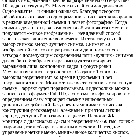
снимать изображения с высоким разрешением со скоростью
10 кадров в секунду*3. Моментальный снимок движения
Одно нажатие – и снимки оживают. Благодаря скорости
обработки фотокамера одновременно записывает видеоролик
в режиме замедленной съемки и делает фотографию. Когда
снимок сделан, эти два компонента объединяются вместе, и
получается «живое изображение» – невиданный способ
запечатлевать движение во времени. Интеллектуальный
выбор снимка: выбор лучшего снимка. Снимает 20
изображений с высоким разрешением до и после спуска
затвора с последующим сохранением пяти «лучших» снимков
для выбора. Изображения рекомендуются исходя из
выражения лица, компоновки кадра и фокусировки.
Улучшенная запись видеороликов Создание 1 снимка с
высоким разрешением* во время видеосъемки и без
прерывания записи. Можно также вести сильно замедленную
съемку – эффект будет поразительным. Видеоролики можно
записывать в формате Full HD, а система автофокусировки с
определением фазы упрощает съемку великолепных
динамичных действий. Безупречная минималистическая
конструкция фотокамеры Надежный и при этом легкий
корпус, доступный в различных цветах. Наличие ЖК
монитора с диагональю 7,5 см и разрешением 460 тыс. точек с
широким углом обзора и защитным стеклом. Наглядное
управление Четкие меню, минимальное количество кнопок,