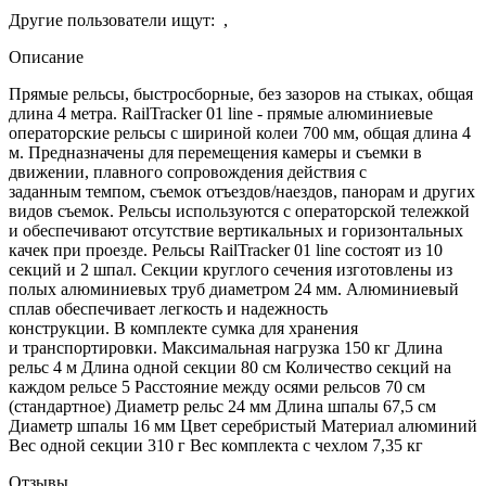
Другие пользователи ищут:
,
Описание
Прямые рельсы, быстросборные, без зазоров на стыках, общая
длина 4 метра. RailTracker 01 line - прямые алюминиевые
операторские рельсы с шириной колеи 700 мм, общая длина 4
м. Предназначены для перемещения камеры и съемки в
движении, плавного сопровождения действия с
заданным темпом, съемок отъездов/наездов, панорам и других
видов съемок. Рельсы используются с операторской тележкой
и обеспечивают отсутствие вертикальных и горизонтальных
качек при проезде. Рельсы RailTracker 01 line состоят из 10
секций и 2 шпал. Секции круглого сечения изготовлены из
полых алюминиевых труб диаметром 24 мм. Алюминиевый
сплав обеспечивает легкость и надежность
конструкции. В комплекте сумка для хранения
и транспортировки. Максимальная нагрузка 150 кг Длина
рельс 4 м Длина одной секции 80 см Количество секций на
каждом рельсе 5 Расстояние между осями рельсов 70 см
(стандартное) Диаметр рельс 24 мм Длина шпалы 67,5 см
Диаметр шпалы 16 мм Цвет серебристый Материал алюминий
Вес одной секции 310 г Вес комплекта с чехлом 7,35 кг
Отзывы