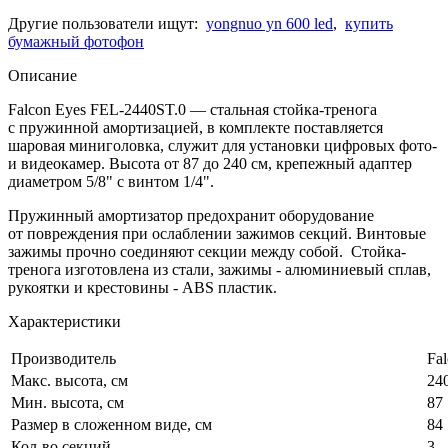
Другие пользователи ищут:
yongnuo yn 600 led
,
купить
бумажный фотофон
Описание
Falcon Eyes FEL-2440ST.0 — стальная стойка-тренога
с пружинной амортизацией, в комплекте поставляется
шаровая миниголовка, служит для установки цифровых фото-
и видеокамер. Высота от 87 до 240 см, крепежный адаптер
диаметром 5/8" с винтом 1/4".
Пружинный амортизатор предохранит оборудование
от повреждения при ослаблении зажимов секций. Винтовые
зажимы прочно соединяют секции между собой. Стойка-
тренога изготовлена из стали, зажимы - алюминиевый сплав,
рукоятки и крестовины - ABS пластик.
Характеристики
Производитель
Fa
Макс. высота, см
24
Мин. высота, см
87
Размер в сложенном виде, см
84
Кол-во секций
3