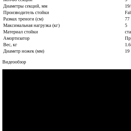
Диаметры секций, мм
19/
Производитель стойки
Fa
Размах треноги (см)
77
Максимальная нагрузка (кг)
5
Материал стойки
ст
Амортизатор
Пр
Вес, кг
1.6
Диаметр ножек (мм)
19
Видеообзор