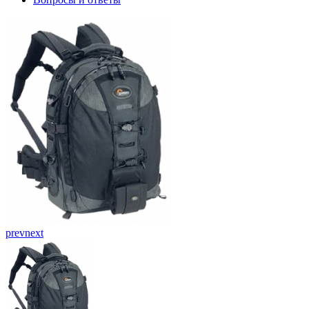
prev
next