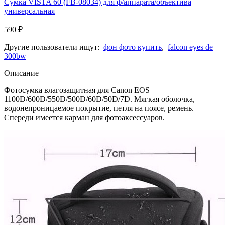
Сумка VISTA 60 (FB-08034) для ф/аппарата/объектива
универсальная
590
₽
Другие пользователи ищут:
фон фото купить
,
falcon eyes de
300bw
Описание
Фотосумка влагозащитная для Canon EOS
1100D/600D/550D/500D/60D/50D/7D. Мягкая оболочка,
водонепроницаемое покрытие, петля на поясе, ремень.
Спереди имеется карман для фотоаксессуаров.