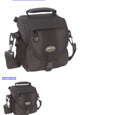
prev
next