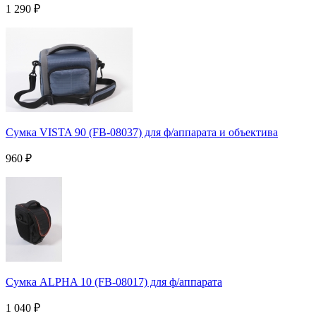
1 290
₽
Сумка VISTA 90 (FB-08037) для ф/аппарата и объектива
960
₽
Сумка ALPHA 10 (FB-08017) для ф/аппарата
1 040
₽