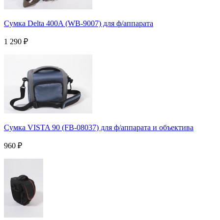
Сумка Delta 400A (WB-9007) для ф/аппарата
1 290
₽
Сумка VISTA 90 (FB-08037) для ф/аппарата и объектива
960
₽