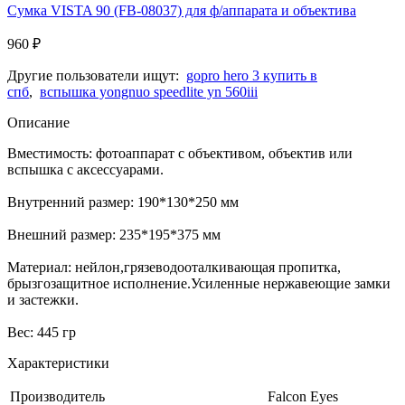
Сумка VISTA 90 (FB-08037) для ф/аппарата и объектива
960
₽
Другие пользователи ищут:
gopro hero 3 купить в
спб
,
вспышка yongnuo speedlite yn 560iii
Описание
Вместимость: фотоаппарат с объективом, объектив или
вспышка с аксессуарами.
Внутренний размер: 190*130*250 мм
Внешний размер: 235*195*375 мм
Материал: нейлон,грязеводооталкивающая пропитка,
брызгозащитное исполнение.Усиленные нержавеющие замки
и застежки.
Вес: 445 гр
Характеристики
Производитель
Falcon Eyes