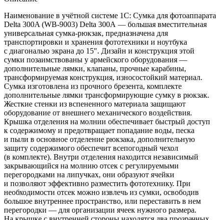
Наименование в учётной системе 1С: Сумка для фотоаппарата
Delta 300A (WB-9003) Delta 300A — большая вместительная
универсальная сумка-рюкзак, предназначена для
транспортировки и хранения фототехники и ноутбука
с диагональю экрана до 15". Дизайн и конструкция этой
сумки позаимствованы у армейского оборудования —
дополнительные лямки, клапаны, прочные карабины,
трансформируемая конструкция, износостойкий материал.
Сумка изготовлена из прочного брезента, комплекте
дополнительные лямки трансформирующие сумку в рюкзак.
Жесткие стенки из вспененного материала защищают
оборудование от внешнего механического воздействия.
Крышка отделения на молнии обеспечивает быстрый доступ
к содержимому и предотвращает попадание воды, песка
и пыли в основное отделение рюкзака, дополнительную
защиту содержимого обеспечит всепогодный чехол
(в комплекте). Внутри отделения находится независимый
закрывающийся на молнию отсек с регулируемыми
перегородками на липучках, они образуют ячейки
и позволяют эффективно разместить фототехнику. При
необходимости отсек можно извлечь из сумки, освободив
большое внутреннее пространство, или переставить в нем
перегородки — для организации ячеек нужного размера.
На крышке с внутренней стороны находятся два прозрачных