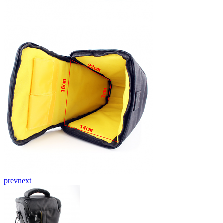
prev
next