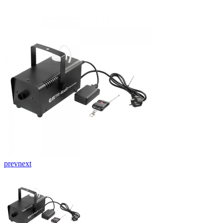
prev
next