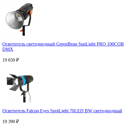
Осветитель светодиодный GreenBean SunLight PRO 100COB
DMX
19 650
₽
Осветитель Falcon Eyes SpotLight 70LED BW светодиодный
19 390
₽