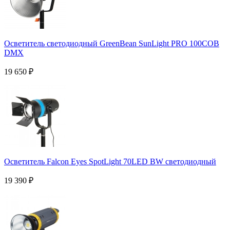
Осветитель светодиодный GreenBean SunLight PRO 100COB
DMX
19 650
₽
Осветитель Falcon Eyes SpotLight 70LED BW светодиодный
19 390
₽