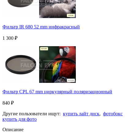
Фильтр IR 680 52 mm инфракрасный
1 300
₽
Фильтр CPL 67 mm циркулярный поляризационный
840
₽
Другие пользователи ищут:
купить лайт диск
,
фотобокс
купить для фото
Описание