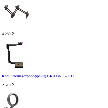
4 280
₽
Кронштейн (стробофрейн) GRIFON С-6012
2 510
₽