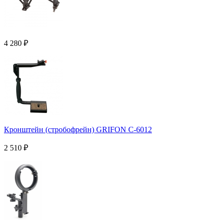
4 280
₽
Кронштейн (стробофрейн) GRIFON С-6012
2 510
₽