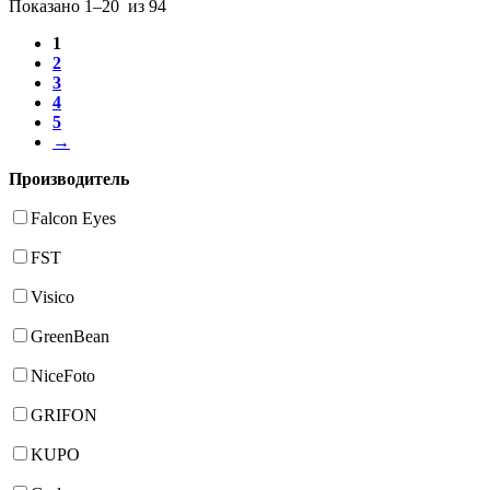
Показано
1–20
из
94
1
2
3
4
5
→
Производитель
Falcon Eyes
FST
Visico
GreenBean
NiceFoto
GRIFON
KUPO