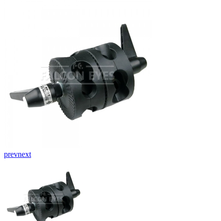
prev
next