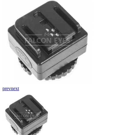
prev
next