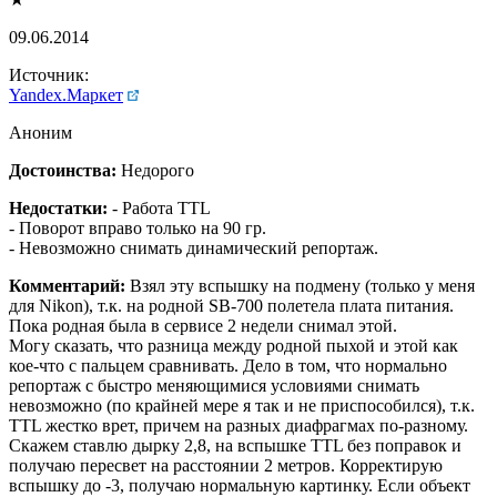
09.06.2014
Источник:
Yandex.Маркет
Аноним
Достоинства:
Недорого
Недостатки:
- Работа TTL
- Поворот вправо только на 90 гр.
- Невозможно снимать динамический репортаж.
Комментарий:
Взял эту вспышку на подмену (только у меня
для Nikon), т.к. на родной SB-700 полетела плата питания.
Пока родная была в сервисе 2 недели снимал этой.
Могу сказать, что разница между родной пыхой и этой как
кое-что с пальцем сравнивать. Дело в том, что нормально
репортаж с быстро меняющимися условиями снимать
невозможно (по крайней мере я так и не приспособился), т.к.
TTL жестко врет, причем на разных диафрагмах по-разному.
Скажем ставлю дырку 2,8, на вспышке TTL без поправок и
получаю пересвет на расстоянии 2 метров. Корректирую
вспышку до -3, получаю нормальную картинку. Если объект