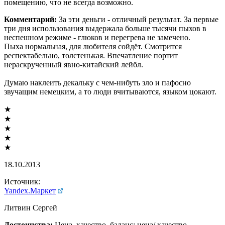
помещению, что не всегда возможно.
Комментарий:
За эти деньги - отличный результат. За первые
три дня использования выдержала больше тысячи пыхов в
неспешном режиме - глюков и перегрева не замечено.
Пыха нормальная, для любителя сойдёт. Смотрится
респектабельно, толстенькая. Впечатление портит
нераскрученный явно-китайский лейбл.
Думаю наклеить декальку с чем-нибуть зло и пафосно
звучащим немецким, а то люди вчитываются, языком цокают.
★
★
★
★
★
18.10.2013
Источник:
Yandex.Маркет
Литвин Сергей
Достоинства:
Цена, качество, баланс: цена/ качество