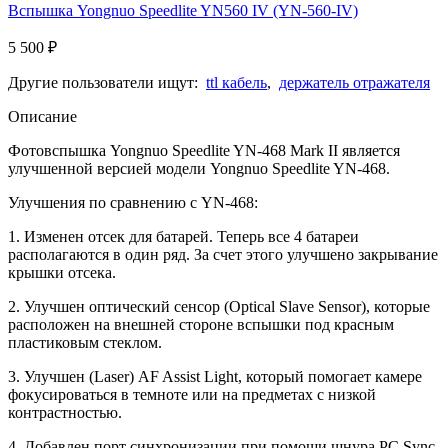
Вспышка Yongnuo Speedlite YN560 IV (YN-560-IV)
5 500
₽
Другие пользователи ищут:
ttl кабель
,
держатель отражателя
Описание
Фотовспышка Yongnuo Speedlite YN-468 Mark II является
улучшенной версией модели Yongnuo Speedlite YN-468.
Улучшения по сравнению с YN-468:
1. Изменен отсек для батарей. Теперь все 4 батареи
располагаются в один ряд. За счет этого улучшено закрывание
крышки отсека.
2. Улучшен оптический сенсор (Optical Slave Sensor), которые
расположен на внешней стороне вспышки под красным
пластиковым стеклом.
3. Улучшен (Laser) AF Assist Light, который помогает камере
фокусироваться в темноте или на предметах с низкой
контрастностью.
4. Добавлен порт синхронизации при помощи шнура PC Sync