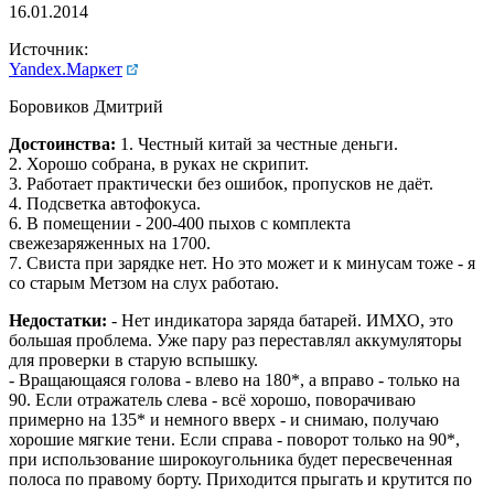
16.01.2014
Источник:
Yandex.Маркет
Боровиков Дмитрий
Достоинства:
1. Честный китай за честные деньги.
2. Хорошо собрана, в руках не скрипит.
3. Работает практически без ошибок, пропусков не даёт.
4. Подсветка автофокуса.
6. В помещении - 200-400 пыхов с комплекта
свежезаряженных на 1700.
7. Свиста при зарядке нет. Но это может и к минусам тоже - я
со старым Метзом на слух работаю.
Недостатки:
- Нет индикатора заряда батарей. ИМХО, это
большая проблема. Уже пару раз переставлял аккумуляторы
для проверки в старую вспышку.
- Вращающаяся голова - влево на 180*, а вправо - только на
90. Если отражатель слева - всё хорошо, поворачиваю
примерно на 135* и немного вверх - и снимаю, получаю
хорошие мягкие тени. Если справа - поворот только на 90*,
при использование широкоугольника будет пересвеченная
полоса по правому борту. Приходится прыгать и крутится по