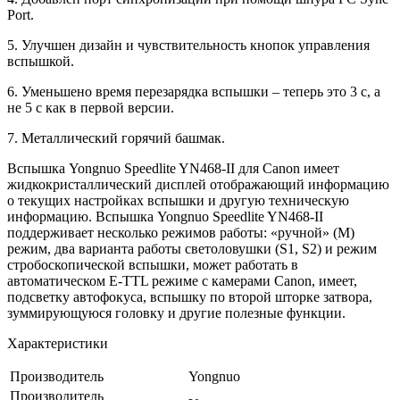
Port.
5. Улучшен дизайн и чувствительность кнопок управления
вспышкой.
6. Уменьшено время перезарядка вспышки – теперь это 3 с, а
не 5 с как в первой версии.
7. Металлический горячий башмак.
Вспышка Yongnuo Speedlite YN468-II для Canon имеет
жидкокристаллический дисплей отображающий информацию
о текущих настройках вспышки и другую техническую
информацию. Вспышка Yongnuo Speedlite YN468-II
поддерживает несколько режимов работы: «ручной» (М)
режим, два варианта работы светоловушки (S1, S2) и режим
стробоскопической вспышки, может работать в
автоматическом E-TTL режиме с камерами Canon, имеет,
подсветку автофокуса, вспышку по второй шторке затвора,
зуммирующуюся головку и другие полезные функции.
Характеристики
Производитель
Yongnuo
Производитель