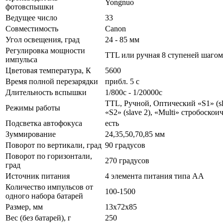
Yongnuo
фотовспышки
Ведущее число
33
Совместимость
Canon
Угол освещения, град
24 - 85 мм
Регулировка мощности
TTL или ручная 8 ступеней шагом в
импульса
Цветовая температура, К
5600
Время полной перезарядки
прибл. 5 с
Длительность вспышки
1/800с - 1/20000с
TTL, Ручной, Оптический «S1» (sl
Режимы работы
«S2» (slave 2), «Multi» стробоскои
Подсветка автофокуса
есть
Зуммирование
24,35,50,70,85 мм
Поворот по вертикали, град
90 градусов
Поворот по горизонтали,
270 градусов
град
Источник питания
4 элемента питания типа AA
Количество импульсов от
100-1500
одного набора батарей
Размер, мм
13x72x85
Вес (без батарей), г
250