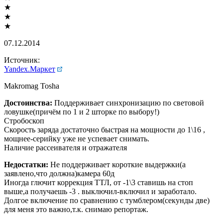
★
★
★
07.12.2014
Источник:
Yandex.Маркет
Makromag Tosha
Достоинства:
Поддерживает синхронизацию по световой
ловушке(причём по 1 и 2 шторке по выбору!)
Стробоскоп
Скорость заряда достаточно быстрая на мощности до 1\16 ,
мощнее-серийку уже не успевает снимать.
Наличие рассеивателя и отражателя
Недостатки:
Не поддерживает короткие выдержки(а
заявлено,что должна)камера 60д
Иногда глючит коррекция ТТЛ, от -1\3 ставишь на стоп
выше,а получаешь -3 . выключил-включил и заработало.
Долгое включение по сравнению с тумблером(секунды две)
для меня это важно,т.к. снимаю репортаж.