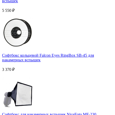
вспышек
5 550
₽
Софтбокс кольцевой Falcon Eyes RingBox SB-45 для
накамерных вспышек
3 370
₽
Софтбокс для накамерных вспышек NiceFoto MF-230