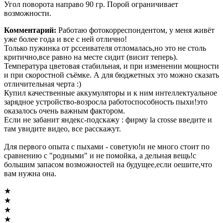
Угол поворота направо 90 гр. Порой ограничивает
возможности.
Комментарий:
Работаю фотокорреспондентом, у меня живёт
уже более года и все с ней отлично!
Только пужинка от рссеивателя отломалась,но это не столь
критично,все равно на месте сидит (висит теперь).
Температура цветовая стабильная, и при изменении мощности
и при скоростной съёмке. А для бюджетных это можно сказать
отличительная черта :)
Купил качественные аккумуляторы и к ним интеллектуальное
зарядное устройство-возросла работоспособность пыхи!это
оказалось очень важным фактором.
Если не забанит яндекс-подскажу : фирму la crosse введите и
там увидите видео, все расскажут.
Для первого опыта с пыхами - советую!и не много стоит по
сравнению с "родными" и не помойка, а дельная вещь!с
большим запасом возможностей на будущее,если оешите,что
вам нужна она.
★
★
★
★