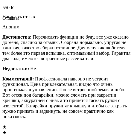
550
₽
Написать отзыв
Отзывы
Аноним
Достоинства:
Перечислять функции не буду, все уже сказано
до меня, спасибо за отзывы. Собрана нормально, упругая не
хлипкая, качество сборки отличное. Для меня как любителя,
тем более это первая вспышка, оптимальный выбор. Гарантия
два года, имеются встроенные рассеиватели.
Недостатки:
Нет.
Комментарий:
Профессионала наверно не устроит
функционал. Цена привлекательная, видно что очень
простенькая в управлении. После встроенной земля и небо.
Вот отсек под батарейки, можно сломать при закрытии
крышки, аккуратней с ним, а то придется таскать рулон с
изолентой. Батарейки пружинят крышку и чтобы ее закрыть
нужно прижать и задвинуть, не совсем практично как
показалось.
★
★