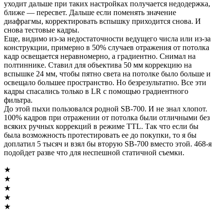
уходит дальше при таких настройках получается недодержка,
ближе — пересвет. Дальше если поменять значение
диафрагмы, корректировать вспышку приходится снова. И
снова тестовые кадры.
Еще, видимо из-за недостаточности ведущего числа или из-за
конструкции, примерно в 50% случаев отражения от потолка
кадр освещается неравномерно, а градиентно. Снимал на
полтиннике. Ставил для объектива 50 мм коррекцию на
вспышке 24 мм, чтобы пятно света на потолке было больше и
освещало большее пространство. Но безрезультатно. Все эти
кадры спасались только в LR с помощью градиентного
фильтра.
До этой пыхи пользовался родной SB-700. И не знал хлопот.
100% кадров при отражении от потолка были отличными без
всяких ручных коррекций в режиме TTL. Так что если бы
была возможность протестировать ее до покупки, то я бы
доплатил 5 тысяч и взял бы вторую SB-700 вместо этой. 468-я
подойдет разве что для неспешной статичной съемки.
★
★
★
★
★