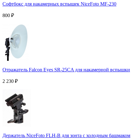
Софтбокс для накамерных вспышек NiceFoto MF-230
800
₽
Отражатель Falcon Eyes SR-25CA для накамерной вспышки
2 230
₽
Держатель NiceFoto FLH-B для зонта с холодным башмаком