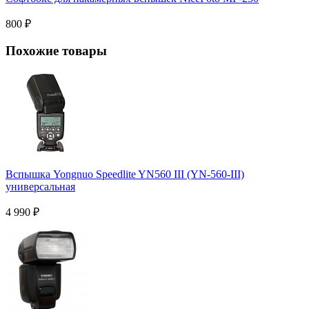
800
₽
Похожие товары
Вспышка Yongnuo Speedlite YN560 III (YN-560-III)
универсальная
4 990
₽