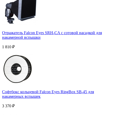
Отражатель Falcon Eyes SRH-CA с сотовой насадкой для
накамерной вспышки
1 810
₽
Софтбокс кольцевой Falcon Eyes RingBox SB-45 для
накамерных вспышек
3 370
₽