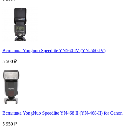
Вспышка Yongnuo Speedlite YN560 IV (YN-560-IV)
5 500
₽
Вспышка YongNuo Speedlite YN468 II (YN-468-II) for Canon
5 950
₽