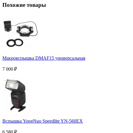
Похожие товары
Макровспышка DMAF15 универсальная
7 000
₽
Вспышка YongNuo Speedlite YN-560EX
6 580
₽