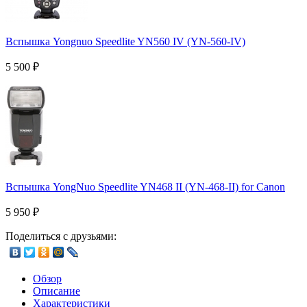
Вспышка Yongnuo Speedlite YN560 IV (YN-560-IV)
5 500
₽
Вспышка YongNuo Speedlite YN468 II (YN-468-II) for Canon
5 950
₽
Поделиться с друзьями:
Обзор
Описание
Характеристики