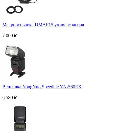
Макровспышка DMAF15 универсальная
7 000
₽
Вспышка YongNuo Speedlite YN-560EX
6 580
₽