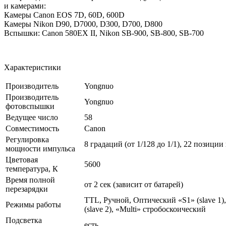
и камерами:
Камеры Canon
EOS 7D, 60D, 600D
Камеры Nikon
D90, D7000, D300, D700, D800
Вспышки
: Canon 580EX II, Nikon SB-900, SB-800, SB-700
Характеристики
Производитель
Yongnuo
Производитель
Yongnuo
фотовспышки
Ведущее число
58
Совместимость
Canon
Регулировка
8 градаций (от 1/128 до 1/1), 22 позици
мощности импульса
Цветовая
5600
температура, К
Время полной
от 2 сек (зависит от батарей)
перезарядки
TTL, Ручной, Оптический «S1» (slave 1
Режимы работы
(slave 2), «Multi» стробоскоический
Подсветка
есть