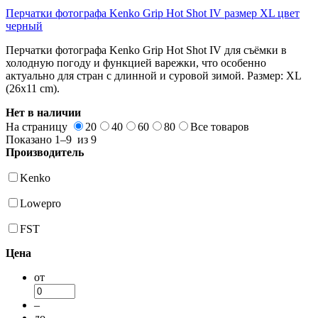
Перчатки фотографа Kenko Grip Hot Shot IV размер XL цвет
черный
Перчатки фотографа Kenko Grip Hot Shot IV для съёмки в
холодную погоду и функцией варежки, что особенно
актуально для стран с длинной и суровой зимой. Размер: XL
(26x11 cm).
Нет в наличии
На страницу
20
40
60
80
Все
товаров
Показано
1–9
из
9
Производитель
Kenko
Lowepro
FST
Цена
от
–
до