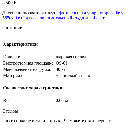
8 500
₽
Другие пользователи ищут:
фотовспышка yongnuo speedlite yn
565ex ii e ttl для canon
,
импульсный студийный свет
Описание
Характеристики
Головка:
шаровая голова
Быстросъемная площадка:
QS-61
Максимальная нагрузка:
30 кг
Материал:
магниевый сплав
Физические характеристики
Вес:
0.66 кг
Отзывы
Никто пока не оставил отзыв. Вы можете стать первым: