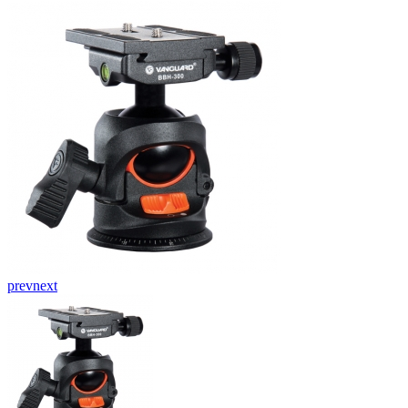
prev
next