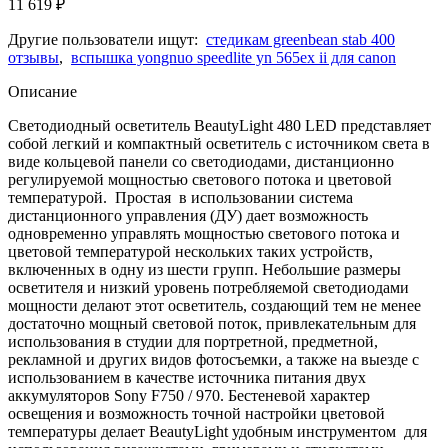
11 619
₽
Другие пользователи ищут:
стедикам greenbean stab 400
отзывы
,
вспышка yongnuo speedlite yn 565ex ii для canon
Описание
Светодиодный осветитель BeautyLight 480 LED представляет
собой легкий и компактный осветитель с источником света в
виде кольцевой панели со светодиодами, дистанционно
регулируемой мощностью светового потока и цветовой
температурой. Простая в использовании система
дистанционного управления (ДУ) дает возможность
одновременно управлять мощностью светового потока и
цветовой температурой нескольких таких устройств,
включенных в одну из шести групп. Небольшие размеры
осветителя и низкий уровень потребляемой светодиодами
мощности делают этот осветитель, создающий тем не менее
достаточно мощный световой поток, привлекательным для
использования в студии для портретной, предметной,
рекламной и других видов фотосъемки, а также на выезде с
использованием в качестве источника питания двух
аккумуляторов Sony F750 / 970. Бестеневой характер
освещения и возможность точной настройки цветовой
температуры делает BeautyLight удобным инструментом для